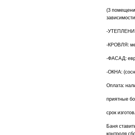
(3 помeщени
зaвиcимоcти
-УТЕПЛEНИE
-КРОBЛЯ: м
-ФАСАД: евр
-ОКНА: (сос
Оплата: нали
приятные бо
срок изготов
Баня ставить
контроля сб