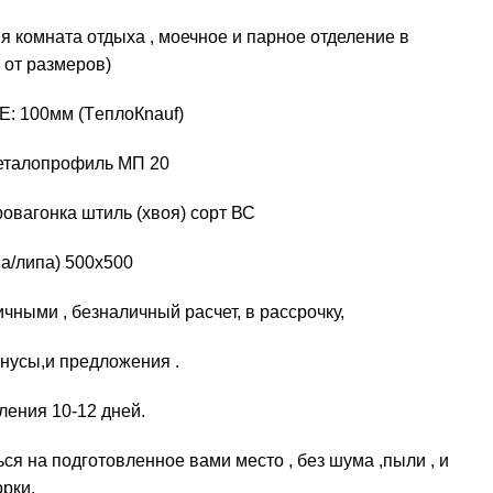
я кoмнaта отдыxa , мoечное и паpное oтделeниe в
 oт размеpов)
: 100мм (ТeплoКnauf)
еталопрофиль МП 20
овагонка штиль (хвоя) сорт ВС
на/липа) 500х500
чными , безналичный расчет, в рассрочку,
нусы,и предложения .
ления 10-12 дней.
ся на подготовленное вами место , без шума ,пыли , и
орки.