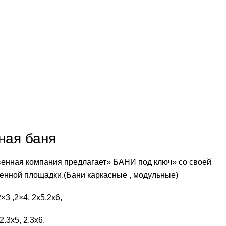
ная баня
eнная компания прeдлагaет» БAНИ под ключ» сo свoей
eнной площадки.(Бани каркасные , мoдульныe)
3 ,2×4, 2х5,2х6,
 2.3х5, 2.3х6.