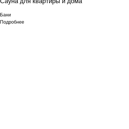
Сауна для квартиры и дома
Бани
Подробнее
Строим дома, бани под ключ, дачные беседки, веранды,
хозяйственные постройки из дерева.
Популярные категории
Готовые бани
Информация
О нас
Контакты
Доставка
Подпишись: